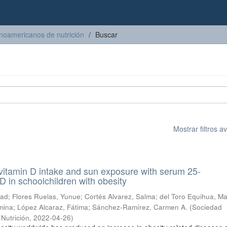
inoamericanos de nutrición
Buscar
Mostrar filtros 
 vitamin D intake and sun exposure with serum 25-
D in schoolchildren with obesity
tad
;
Flores Ruelas, Yunue
;
Cortés Alvarez, Salma
;
del Toro Equihua, Ma
mina
;
López Alcaraz, Fátima
;
Sánchez-Ramírez, Carmen A.
(
Sociedad
Nutrición
,
2022-04-26
)