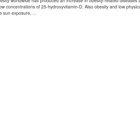
besity worldwide has produced an increase in obesity-related diseases
low concentrations of 25-hydroxyvitamin-D. Also obesity and low physic
e sun exposure, ...