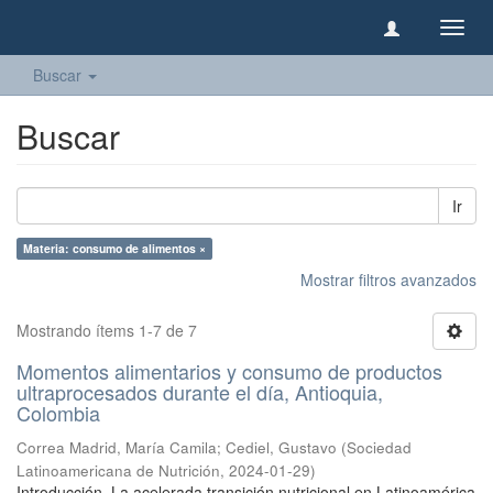
Camb
naveg
Buscar
Buscar
Ir
Materia: consumo de alimentos ×
Mostrar filtros avanzados
Mostrando ítems 1-7 de 7
Momentos alimentarios y consumo de productos
ultraprocesados durante el día, Antioquia,
Colombia
Correa Madrid, María Camila
;
Cediel, Gustavo
(
Sociedad
Latinoamericana de Nutrición
,
2024-01-29
)
Introducción. La acelerada transición nutricional en Latinoamérica