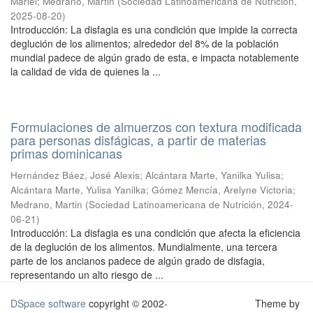
Mariel
;
Medrano, Martin
(
Sociedad Latinoamericana de Nutrición
,
2025-08-20
)
Introducción: La disfagia es una condición que impide la correcta
deglución de los alimentos; alrededor del 8% de la población
mundial padece de algún grado de esta, e impacta notablemente
la calidad de vida de quienes la ...
Formulaciones de almuerzos con textura modificada
para personas disfágicas, a partir de materias
primas dominicanas
Hernández Báez, José Alexis
;
Alcántara Marte, Yanilka Yulisa
;
Alcántara Marte, Yulisa Yanilka
;
Gómez Mencía, Arelyne Victoria
;
Medrano, Martin
(
Sociedad Latinoamericana de Nutrición
,
2024-
06-21
)
Introducción: La disfagia es una condición que afecta la eficiencia
de la deglución de los alimentos. Mundialmente, una tercera
parte de los ancianos padece de algún grado de disfagia,
representando un alto riesgo de ...
DSpace software
copyright © 2002-
Theme by