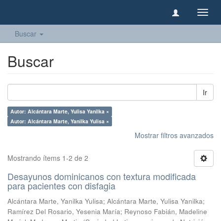
Camb
naveg
Buscar
Buscar
Ir
Autor: Alcántara Marte, Yulisa Yanilka ×
Autor: Alcántara Marte, Yanilka Yulisa ×
Mostrar filtros avanzados
Mostrando ítems 1-2 de 2
Desayunos dominicanos con textura modificada
para pacientes con disfagia
Alcántara Marte, Yanilka Yulisa
;
Alcántara Marte, Yulisa Yanilka
;
Ramírez Del Rosario, Yesenia María
;
Reynoso Fabián, Madeline