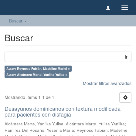
Camb
naveg
Buscar
Buscar
Ir
Autor: Reynoso Fabián, Madeline Mariel ×
Autor: Alcántara Marte, Yanilka Yulisa ×
Mostrar filtros avanzados
Mostrando ítems 1-1 de 1
Desayunos dominicanos con textura modificada
para pacientes con disfagia
Alcántara Marte, Yanilka Yulisa
;
Alcántara Marte, Yulisa Yanilka
;
Ramírez Del Rosario, Yesenia María
;
Reynoso Fabián, Madeline