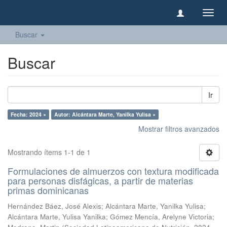
Camb
naveg
Buscar
Buscar
Ir
Fecha: 2024 ×
Autor: Alcántara Marte, Yanilka Yulisa ×
Mostrar filtros avanzados
Mostrando ítems 1-1 de 1
Formulaciones de almuerzos con textura modificada
para personas disfágicas, a partir de materias
primas dominicanas
Hernández Báez, José Alexis
;
Alcántara Marte, Yanilka Yulisa
;
Alcántara Marte, Yulisa Yanilka
;
Gómez Mencía, Arelyne Victoria
;