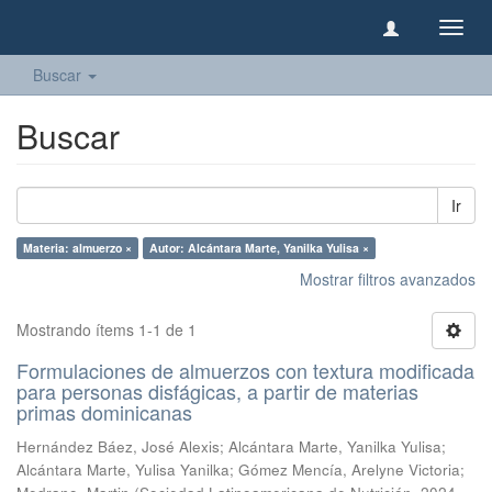
Camb
naveg
Buscar
Buscar
Ir
Materia: almuerzo ×
Autor: Alcántara Marte, Yanilka Yulisa ×
Mostrar filtros avanzados
Mostrando ítems 1-1 de 1
Formulaciones de almuerzos con textura modificada
para personas disfágicas, a partir de materias
primas dominicanas
Hernández Báez, José Alexis
;
Alcántara Marte, Yanilka Yulisa
;
Alcántara Marte, Yulisa Yanilka
;
Gómez Mencía, Arelyne Victoria
;