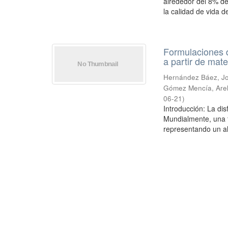
alrededor del 8% de
la calidad de vida de
Formulaciones d
a partir de mat
Hernández Báez, Jo
Gómez Mencía, Arel
06-21
)
Introducción: La dis
Mundialmente, una t
representando un alt