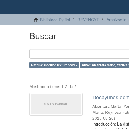
Biblioteca Digital
REVENCYT
Archivos lat
Buscar
Materia: modified texture food ×
Autor: Alcántara Marte, Yanilka 
Mostrando ítems 1-2 de 2
Desayunos domin
Alcántara Marte, Yan
María
;
Reynoso Fabi
2025-08-20
)
Introducción: La dis