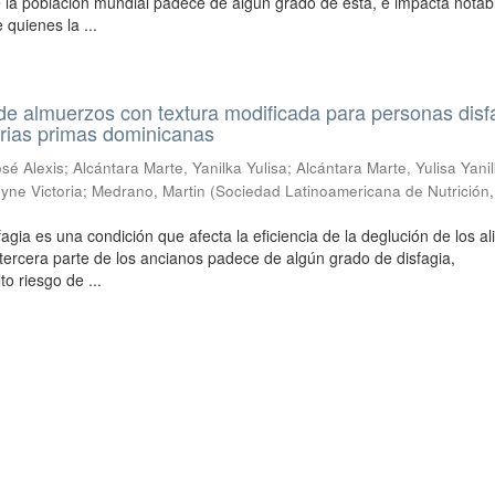
 la población mundial padece de algún grado de esta, e impacta nota
 quienes la ...
e almuerzos con textura modificada para personas disf
erias primas dominicanas
sé Alexis
;
Alcántara Marte, Yanilka Yulisa
;
Alcántara Marte, Yulisa Yani
yne Victoria
;
Medrano, Martin
(
Sociedad Latinoamericana de Nutrición
fagia es una condición que afecta la eficiencia de la deglución de los a
ercera parte de los ancianos padece de algún grado de disfagia,
o riesgo de ...