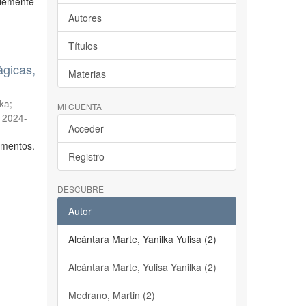
blemente
Autores
Títulos
ágicas,
Materias
lka
;
MI CUENTA
,
2024-
Acceder
limentos.
Registro
DESCUBRE
Autor
Alcántara Marte, Yanilka Yulisa (2)
Alcántara Marte, Yulisa Yanilka (2)
Medrano, Martin (2)