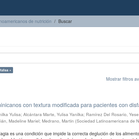
inoamericanos de nutrición
Buscar
Yulisa ×
Mostrar filtros 
icanos con textura modificada para pacientes con disf
ilka Yulisa
;
Alcántara Marte, Yulisa Yanilka
;
Ramírez Del Rosario, Yese
án, Madeline Mariel
;
Medrano, Martin
(
Sociedad Latinoamericana de N
fagia es una condición que impide la correcta deglución de los alimento