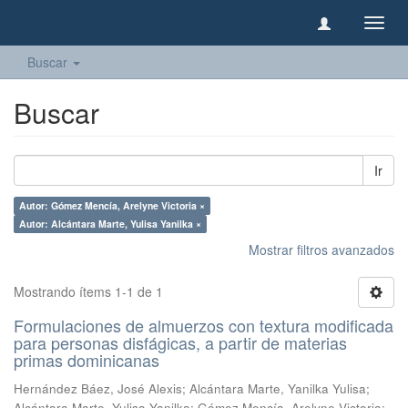
Camb
naveg
Buscar
Buscar
Ir
Autor: Gómez Mencía, Arelyne Victoria ×
Autor: Alcántara Marte, Yulisa Yanilka ×
Mostrar filtros avanzados
Mostrando ítems 1-1 de 1
Formulaciones de almuerzos con textura modificada
para personas disfágicas, a partir de materias
primas dominicanas
Hernández Báez, José Alexis
;
Alcántara Marte, Yanilka Yulisa
;
Alcántara Marte, Yulisa Yanilka
;
Gómez Mencía, Arelyne Victoria
;