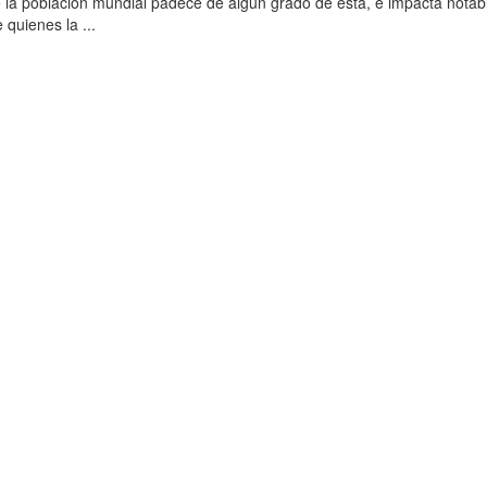
 la población mundial padece de algún grado de esta, e impacta nota
 quienes la ...