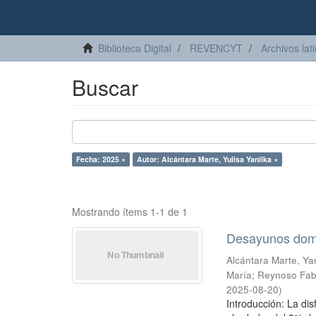
Biblioteca Digital
REVENCYT
Archivos lat
Buscar
Fecha: 2025 ×
Autor: Alcántara Marte, Yulisa Yanilka ×
Mostrando ítems 1-1 de 1
Desayunos domin
Alcántara Marte, Yan
María
;
Reynoso Fabi
2025-08-20
)
Introducción: La dis