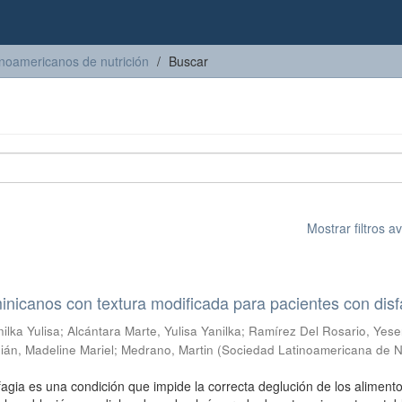
inoamericanos de nutrición
Buscar
Mostrar filtros 
icanos con textura modificada para pacientes con disf
ilka Yulisa
;
Alcántara Marte, Yulisa Yanilka
;
Ramírez Del Rosario, Yese
án, Madeline Mariel
;
Medrano, Martin
(
Sociedad Latinoamericana de N
fagia es una condición que impide la correcta deglución de los alimento