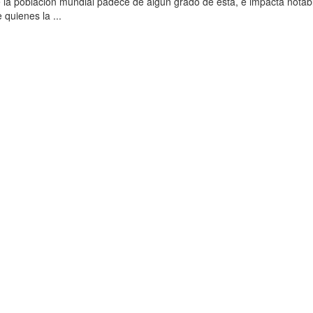
 la población mundial padece de algún grado de esta, e impacta nota
 quienes la ...