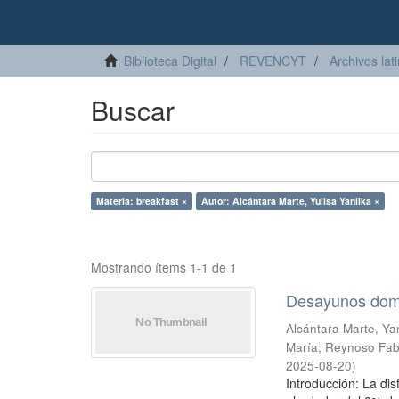
Biblioteca Digital
REVENCYT
Archivos lat
Buscar
Materia: breakfast ×
Autor: Alcántara Marte, Yulisa Yanilka ×
Mostrando ítems 1-1 de 1
Desayunos domin
Alcántara Marte, Yan
María
;
Reynoso Fabi
2025-08-20
)
Introducción: La dis