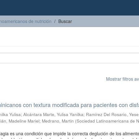
inoamericanos de nutrición
Buscar
Mostrar filtros 
icanos con textura modificada para pacientes con disf
ilka Yulisa
;
Alcántara Marte, Yulisa Yanilka
;
Ramírez Del Rosario, Yese
án, Madeline Mariel
;
Medrano, Martin
(
Sociedad Latinoamericana de N
fagia es una condición que impide la correcta deglución de los alimento