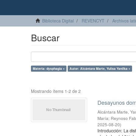
Biblioteca Digital
REVENCYT
Archivos lat
Buscar
Materia: dysphagia ×
Autor: Alcántara Marte, Yulisa Yanilka ×
Mostrando ítems 1-2 de 2
Desayunos domin
Alcántara Marte, Yan
María
;
Reynoso Fabi
2025-08-20
)
Introducción: La dis