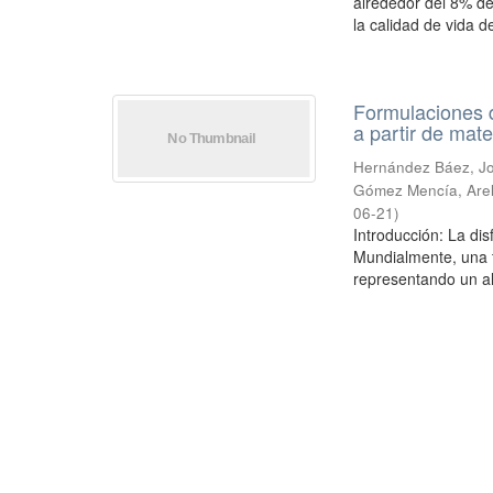
alrededor del 8% de
la calidad de vida de
Formulaciones d
a partir de mat
Hernández Báez, Jo
Gómez Mencía, Arel
06-21
)
Introducción: La dis
Mundialmente, una t
representando un alt