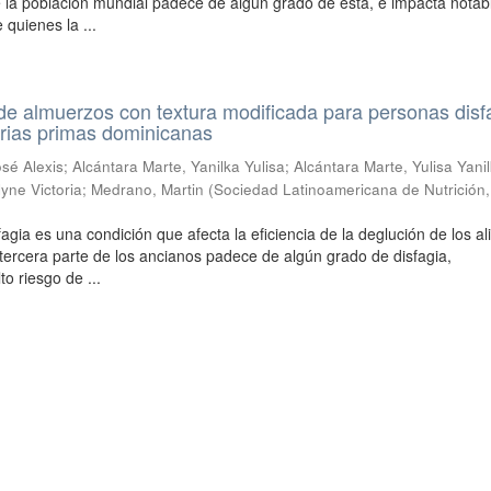
 la población mundial padece de algún grado de esta, e impacta nota
 quienes la ...
e almuerzos con textura modificada para personas disf
erias primas dominicanas
sé Alexis
;
Alcántara Marte, Yanilka Yulisa
;
Alcántara Marte, Yulisa Yani
yne Victoria
;
Medrano, Martin
(
Sociedad Latinoamericana de Nutrición
fagia es una condición que afecta la eficiencia de la deglución de los a
ercera parte de los ancianos padece de algún grado de disfagia,
o riesgo de ...