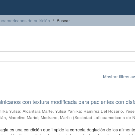
inoamericanos de nutrición
Buscar
Mostrar filtros 
icanos con textura modificada para pacientes con disf
ilka Yulisa
;
Alcántara Marte, Yulisa Yanilka
;
Ramírez Del Rosario, Yese
án, Madeline Mariel
;
Medrano, Martin
(
Sociedad Latinoamericana de N
fagia es una condición que impide la correcta deglución de los alimento