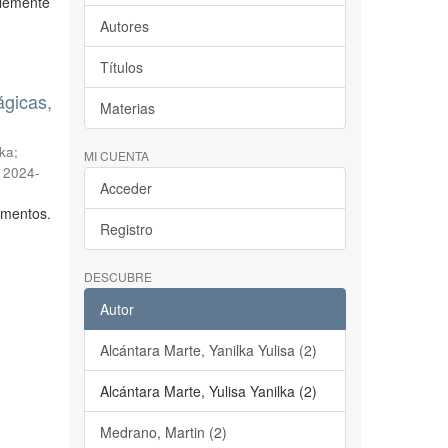
blemente
Autores
Títulos
ágicas,
Materias
lka
;
MI CUENTA
,
2024-
Acceder
limentos.
Registro
DESCUBRE
Autor
Alcántara Marte, Yanilka Yulisa (2)
Alcántara Marte, Yulisa Yanilka (2)
Medrano, Martin (2)