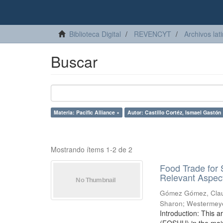
Biblioteca Digital
REVENCYT
Archivos lat
Buscar
Materia: Pacific Alliance ×
Autor: Castillo Cortéz, Ismael Gastón 
Mostrando ítems 1-2 de 2
Food Trade for
Relevant Aspect
Gómez Gómez, Clau
Sharon
;
Westermeye
Introduction: This a