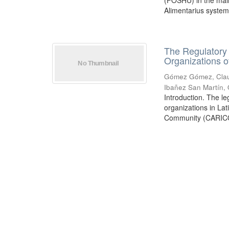
(FOSHU) in the mai
Alimentarius system.
The Regulatory 
Organizations o
Gómez Gómez, Clau
Ibañez San Martín,
Introduction. The le
organizations in La
Community (CARICO