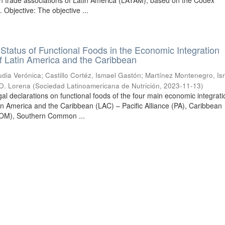
n trade associations of Latin America (LATAM), based on the Codex
 Objective: The objective ...
Status of Functional Foods in the Economic Integration
f Latin America and the Caribbean
dia Verónica
;
Castillo Cortéz, Ismael Gastón
;
Martínez Montenegro, Is
 O. Lorena
(
Sociedad Latinoamericana de Nutrición
,
2023-11-13
)
gal declarations on functional foods of the four main economic integrati
tin America and the Caribbean (LAC) – Pacific Alliance (PA), Caribbean
M), Southern Common ...