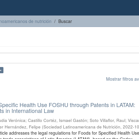
inoamericanos de nutrición
Buscar
×
Mostrar filtros 
 Specific Health Use FOSHU through Patents in LATAM:
s in International Law
dia Verónica
;
Castillo Cortéz, Ismael Gastón
;
Soto Villaflor, Raul
;
Visca
r Hernández, Felipe
(
Sociedad Latinoamericana de Nutrición
,
2022-1
rticle addresses the legal regulations for Foods for Specified Health Us