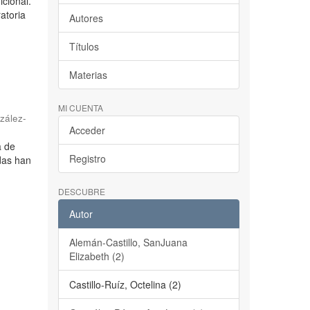
icional.
atoria
Autores
Títulos
Materias
MI CUENTA
zález-
Acceder
a de
Registro
adas han
DESCUBRE
Autor
Alemán-Castillo, SanJuana
Elizabeth (2)
Castillo-Ruíz, Octelina (2)