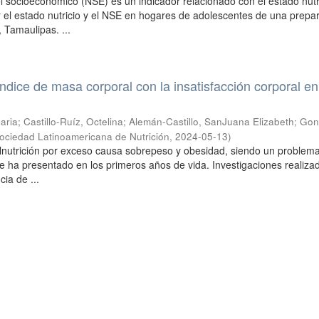
el socioeconómico (NSE) es un indicador relacionado con el estado nutr
r el estado nutricio y el NSE en hogares de adolescentes de una prepar
 Tamaulipas. ...
índice de masa corporal con la insatisfacción corporal en
aria
;
Castillo-Ruíz, Octelina
;
Alemán-Castillo, SanJuana Elizabeth
;
Gon
ociedad Latinoamericana de Nutrición
,
2024-05-13
)
lnutrición por exceso causa sobrepeso y obesidad, siendo un problem
se ha presentado en los primeros años de vida. Investigaciones realiz
cia de ...