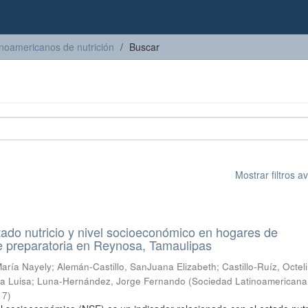
inoamericanos de nutrición
Buscar
Mostrar filtros 
tado nutricio y nivel socioeconómico en hogares de
e preparatoria en Reynosa, Tamaulipas
María Nayely
;
Alemán-Castillo, SanJuana Elizabeth
;
Castillo-Ruíz, Octel
a Luisa
;
Luna-Hernández, Jorge Fernando
(
Sociedad Latinoamericana
17
)