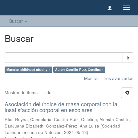
Camb
naveg
Buscar
Buscar
Ir
Materia: childhood obesity ×
Autor: Castillo-Ruíz, Octelina ×
Mostrar filtros avanzados
Mostrando ítems 1-1 de 1
Asociación del índice de masa corporal con la
insatisfacción corporal en escolares
Ríos-Reyna, Candelaria
;
Castillo-Ruíz, Octelina
;
Alemán-Castillo,
SanJuana Elizabeth
;
González-Pérez, Ana Luisa
(
Sociedad
Latinoamericana de Nutrición
,
2024-05-13
)