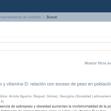
inoamericanos de nutrición
Buscar
Mostrar filtros 
io y vitamina D: relación con exceso de peso en poblaci
ilvia
;
Arriola Aguirre, Raquel
;
Gómez, Georgina
(
Sociedad Latinoamer
14
)
esencia de sobrepeso y obesidad aumentan la morbimortalidad de la p