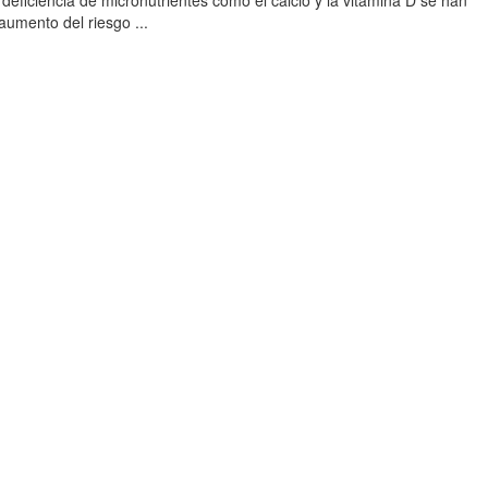
deficiencia de micronutrientes como el calcio y la vitamina D se han
aumento del riesgo ...