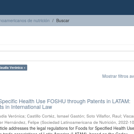
inoamericanos de nutrición
Buscar
audia Verónica ×
Mostrar filtros 
 Specific Health Use FOSHU through Patents in LATAM:
s in International Law
dia Verónica
;
Castillo Cortéz, Ismael Gastón
;
Soto Villaflor, Raul
;
Visca
r Hernández, Felipe
(
Sociedad Latinoamericana de Nutrición
,
2022-1
rticle addresses the legal regulations for Foods for Specified Health Us