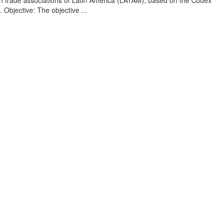
n trade associations of Latin America (LATAM), based on the Codex
 Objective: The objective ...