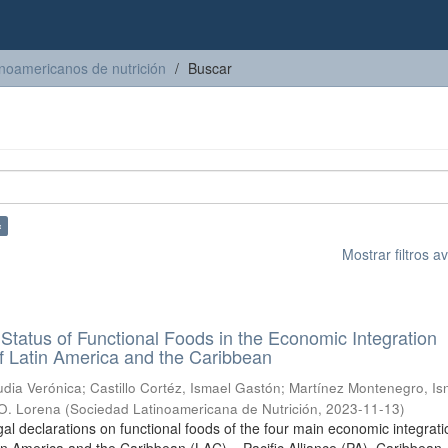
inoamericanos de nutrición
Buscar
×
Mostrar filtros 
Status of Functional Foods in the Economic Integration
f Latin America and the Caribbean
dia Verónica
;
Castillo Cortéz, Ismael Gastón
;
Martínez Montenegro, Is
 O. Lorena
(
Sociedad Latinoamericana de Nutrición
,
2023-11-13
)
gal declarations on functional foods of the four main economic integrati