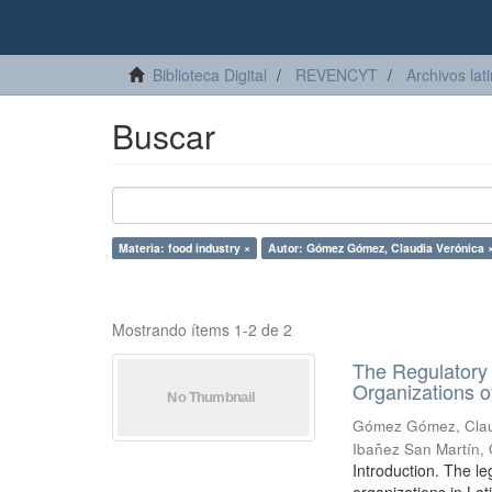
Biblioteca Digital
REVENCYT
Archivos lat
Buscar
Materia: food industry ×
Autor: Gómez Gómez, Claudia Verónica 
Mostrando ítems 1-2 de 2
The Regulatory 
Organizations o
Gómez Gómez, Clau
Ibañez San Martín,
Introduction. The le