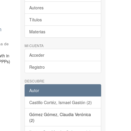
Autores
Títulos
n
Materias
na de
MI CUENTA
Acceder
wth in
(PPPs)
Registro
DESCUBRE
Autor
Castillo Cortéz, Ismael Gastón (2)
Gómez Gómez, Claudia Verónica
(2)