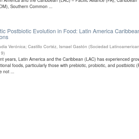
tin America and the Caribbean (LAC) – Pacific Alliance (PA), Caribbean
M), Southern Common ...
otic Postbiotic Evolution in Food: Latin America Caribbea
ions
dia Verónica
;
Castillo Cortéz, Ismael Gastón
(
Sociedad Latinoamerica
19
)
cent years, Latin America and the Caribbean (LAC) has experienced gro
ional foods, particularly those with prebiotic, probiotic, and postbiotic 
 not ...