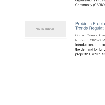
organizations in La
Community (CARICO
Prebiotic Probi
Trends Regulat
Gómez Gómez, Clau
Nutrición
,
2025-09-
Introduction. In re
the demand for funct
properties, which are