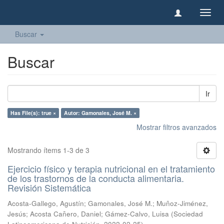
Camb
naveg
Buscar
Buscar
Ir
Has File(s): true ×
Autor: Gamonales, José M. ×
Mostrar filtros avanzados
Mostrando ítems 1-3 de 3
Ejercicio físico y terapia nutricional en el tratamiento
de los trastornos de la conducta alimentaria.
Revisión Sistemática
Acosta-Gallego, Agustín
;
Gamonales, José M.
;
Muñoz-Jiménez,
Jesús
;
Acosta Cañero, Daniel
;
Gámez-Calvo, Luisa
(
Sociedad