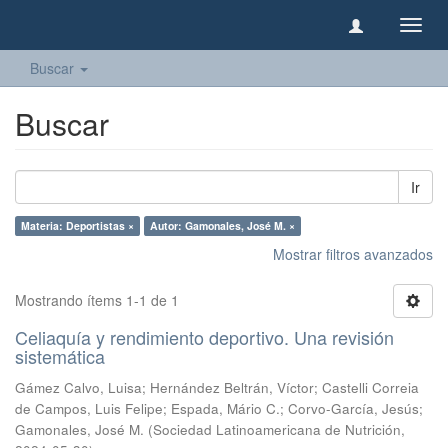
Camb
naveg
Buscar
Buscar
Ir
Materia: Deportistas ×
Autor: Gamonales, José M. ×
Mostrar filtros avanzados
Mostrando ítems 1-1 de 1
Celiaquía y rendimiento deportivo. Una revisión
sistemática
Gámez Calvo, Luisa
;
Hernández Beltrán, Víctor
;
Castelli Correia
de Campos, Luis Felipe
;
Espada, Mário C.
;
Corvo-García, Jesús
;
Gamonales, José M.
(
Sociedad Latinoamericana de Nutrición
,