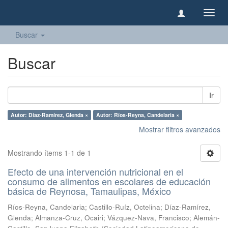
Camb
naveg
Buscar
Buscar
Ir
Autor: Díaz-Ramírez, Glenda ×
Autor: Ríos-Reyna, Candelaria ×
Mostrar filtros avanzados
Mostrando ítems 1-1 de 1
Efecto de una intervención nutricional en el
consumo de alimentos en escolares de educación
básica de Reynosa, Tamaulipas, México
Ríos-Reyna, Candelaria
;
Castillo-Ruíz, Octelina
;
Díaz-Ramírez,
Glenda
;
Almanza-Cruz, Ocairi
;
Vázquez-Nava, Francisco
;
Alemán-