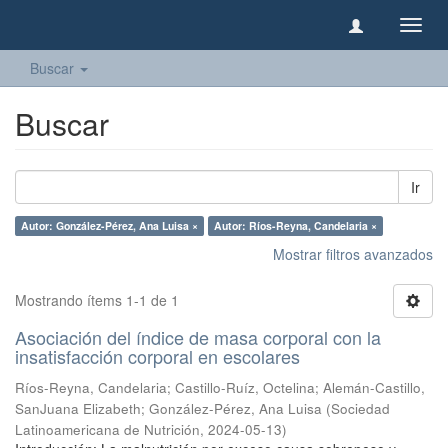
Camb
naveg
Buscar
Buscar
Ir
Autor: González-Pérez, Ana Luisa ×
Autor: Ríos-Reyna, Candelaria ×
Mostrar filtros avanzados
Mostrando ítems 1-1 de 1
Asociación del índice de masa corporal con la
insatisfacción corporal en escolares
Ríos-Reyna, Candelaria
;
Castillo-Ruíz, Octelina
;
Alemán-Castillo,
SanJuana Elizabeth
;
González-Pérez, Ana Luisa
(
Sociedad
Latinoamericana de Nutrición
,
2024-05-13
)