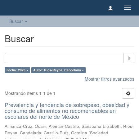
Camb
naveg
Buscar
Buscar
Ir
Fecha: 2023 ×
Autor: Ríos-Reyna, Candelaria ×
Mostrar filtros avanzados
Mostrando ítems 1-1 de 1
Prevalencia y tendencia de sobrepeso, obesidad y
consumo de alimentos no recomendables en
escolares del norte de México
Almanza-Cruz, Ocairi
;
Alemán-Castillo, SanJuana Elizabeth
;
Ríos-
Reyna, Candelaria
;
Castillo-Ruíz, Octelina
(
Sociedad