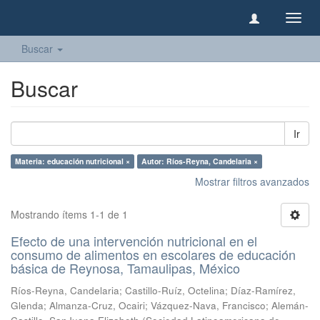
Camb
naveg
Buscar
Buscar
Ir
Materia: educación nutricional ×
Autor: Ríos-Reyna, Candelaria ×
Mostrar filtros avanzados
Mostrando ítems 1-1 de 1
Efecto de una intervención nutricional en el
consumo de alimentos en escolares de educación
básica de Reynosa, Tamaulipas, México
Ríos-Reyna, Candelaria
;
Castillo-Ruíz, Octelina
;
Díaz-Ramírez,
Glenda
;
Almanza-Cruz, Ocairi
;
Vázquez-Nava, Francisco
;
Alemán-