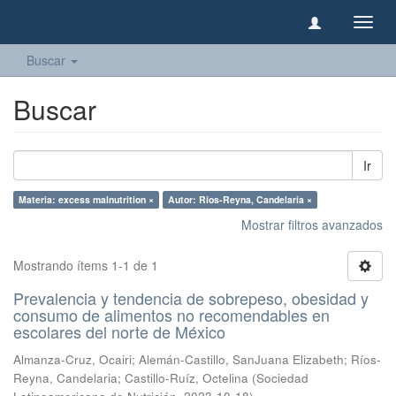
Camb
naveg
Buscar
Buscar
Ir
Materia: excess malnutrition ×
Autor: Ríos-Reyna, Candelaria ×
Mostrar filtros avanzados
Mostrando ítems 1-1 de 1
Prevalencia y tendencia de sobrepeso, obesidad y
consumo de alimentos no recomendables en
escolares del norte de México
Almanza-Cruz, Ocairi
;
Alemán-Castillo, SanJuana Elizabeth
;
Ríos-
Reyna, Candelaria
;
Castillo-Ruíz, Octelina
(
Sociedad