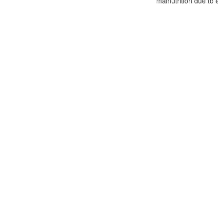
malnutrition due to e