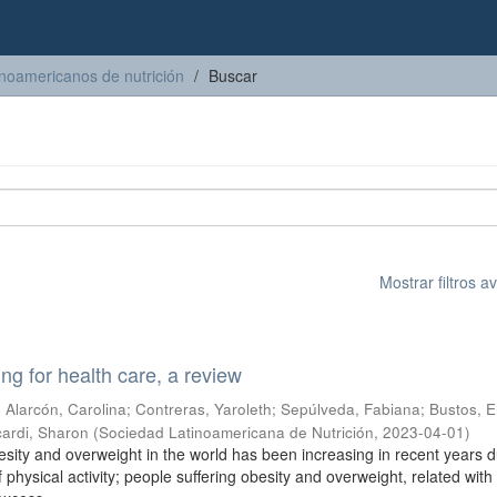
inoamericanos de nutrición
Buscar
Mostrar filtros 
ting for health care, a review
;
Alarcón, Carolina
;
Contreras, Yaroleth
;
Sepúlveda, Fabiana
;
Bustos, E
cardi, Sharon
(
Sociedad Latinoamericana de Nutrición
,
2023-04-01
)
esity and overweight in the world has been increasing in recent years d
f physical activity; people suffering obesity and overweight, related with