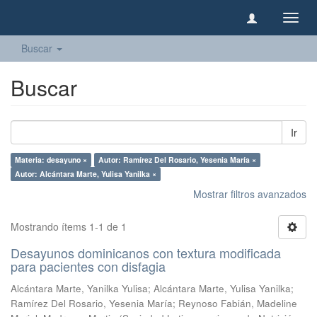
Camb
naveg
Buscar
Buscar
Ir
Materia: desayuno ×
Autor: Ramírez Del Rosario, Yesenia María ×
Autor: Alcántara Marte, Yulisa Yanilka ×
Mostrar filtros avanzados
Mostrando ítems 1-1 de 1
Desayunos dominicanos con textura modificada
para pacientes con disfagia
Alcántara Marte, Yanilka Yulisa
;
Alcántara Marte, Yulisa Yanilka
;
Ramírez Del Rosario, Yesenia María
;
Reynoso Fabián, Madeline