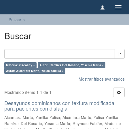
Camb
naveg
Buscar
Buscar
Ir
Materia: viscosity ×
Autor: Ramírez Del Rosario, Yesenia María ×
Autor: Alcántara Marte, Yulisa Yanilka ×
Mostrar filtros avanzados
Mostrando ítems 1-1 de 1
Desayunos dominicanos con textura modificada
para pacientes con disfagia
Alcántara Marte, Yanilka Yulisa
;
Alcántara Marte, Yulisa Yanilka
;
Ramírez Del Rosario, Yesenia María
;
Reynoso Fabián, Madeline