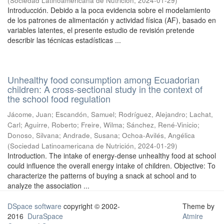
(
Sociedad Latinoamericana de Nutrición
,
2024-01-29
)
Introducción. Debido a la poca evidencia sobre el modelamiento
de los patrones de alimentación y actividad física (AF), basado en
variables latentes, el presente estudio de revisión pretende
describir las técnicas estadísticas ...
Unhealthy food consumption among Ecuadorian
children: A cross-sectional study in the context of
the school food regulation
Jácome, Juan
;
Escandón, Samuel
;
Rodríguez, Alejandro
;
Lachat,
Carl
;
Aguirre, Roberto
;
Freire, Wilma
;
Sánchez, René-Vinicio
;
Donoso, Silvana
;
Andrade, Susana
;
Ochoa-Avilés, Angélica
(
Sociedad Latinoamericana de Nutrición
,
2024-01-29
)
Introduction. The intake of energy-dense unhealthy food at school
could influence the overall energy intake of children. Objective: To
characterize the patterns of buying a snack at school and to
analyze the association ...
DSpace software
copyright © 2002-
Theme by
2016
DuraSpace
Atmire