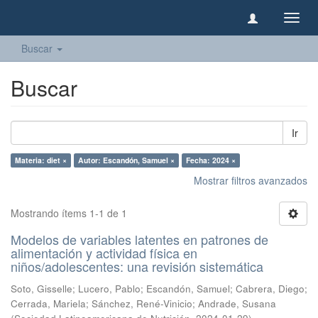
Camb
naveg
Buscar
Buscar
Ir
Materia: diet ×
Autor: Escandón, Samuel ×
Fecha: 2024 ×
Mostrar filtros avanzados
Mostrando ítems 1-1 de 1
Modelos de variables latentes en patrones de
alimentación y actividad física en
niños/adolescentes: una revisión sistemática
Soto, Gisselle
;
Lucero, Pablo
;
Escandón, Samuel
;
Cabrera, Diego
;
Cerrada, Mariela
;
Sánchez, René-Vinicio
;
Andrade, Susana