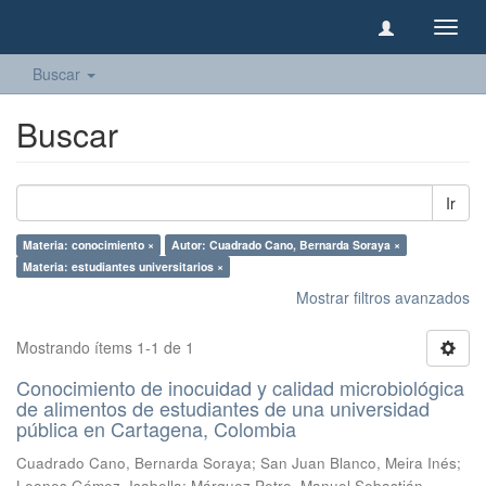
Camb
naveg
Buscar
Buscar
Ir
Materia: conocimiento ×
Autor: Cuadrado Cano, Bernarda Soraya ×
Materia: estudiantes universitarios ×
Mostrar filtros avanzados
Mostrando ítems 1-1 de 1
Conocimiento de inocuidad y calidad microbiológica
de alimentos de estudiantes de una universidad
pública en Cartagena, Colombia
Cuadrado Cano, Bernarda Soraya
;
San Juan Blanco, Meira Inés
;
Leones Gómez, Isabella
;
Márquez Petro, Manuel Sebastián