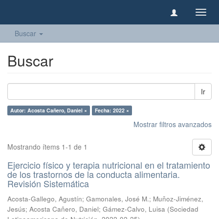
Camb
naveg
Buscar
Buscar
Ir
Autor: Acosta Cañero, Daniel ×
Fecha: 2022 ×
Mostrar filtros avanzados
Mostrando ítems 1-1 de 1
Ejercicio físico y terapia nutricional en el tratamiento
de los trastornos de la conducta alimentaria.
Revisión Sistemática
Acosta-Gallego, Agustín
;
Gamonales, José M.
;
Muñoz-Jiménez,
Jesús
;
Acosta Cañero, Daniel
;
Gámez-Calvo, Luisa
(
Sociedad