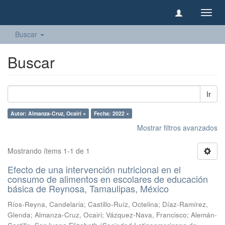
Camb
naveg
Buscar
Buscar
Ir
Autor: Almanza-Cruz, Ocairi ×
Fecha: 2022 ×
Mostrar filtros avanzados
Mostrando ítems 1-1 de 1
Efecto de una intervención nutricional en el
consumo de alimentos en escolares de educación
básica de Reynosa, Tamaulipas, México
Ríos-Reyna, Candelaria
;
Castillo-Ruíz, Octelina
;
Díaz-Ramírez,
Glenda
;
Almanza-Cruz, Ocairi
;
Vázquez-Nava, Francisco
;
Alemán-