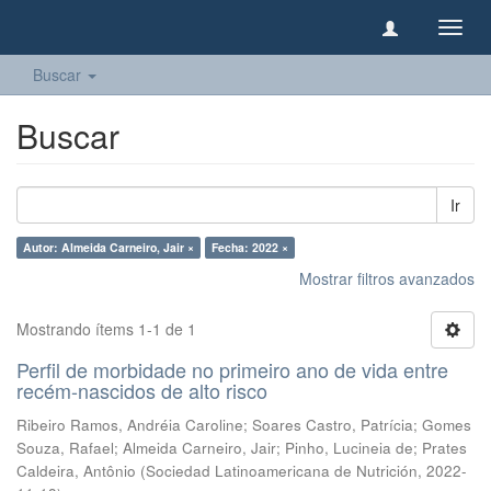
Camb
naveg
Buscar
Buscar
Ir
Autor: Almeida Carneiro, Jair ×
Fecha: 2022 ×
Mostrar filtros avanzados
Mostrando ítems 1-1 de 1
Perfil de morbidade no primeiro ano de vida entre
recém-nascidos de alto risco
Ribeiro Ramos, Andréia Caroline
;
Soares Castro, Patrícia
;
Gomes
Souza, Rafael
;
Almeida Carneiro, Jair
;
Pinho, Lucineia de
;
Prates
Caldeira, Antônio
(
Sociedad Latinoamericana de Nutrición
,
2022-