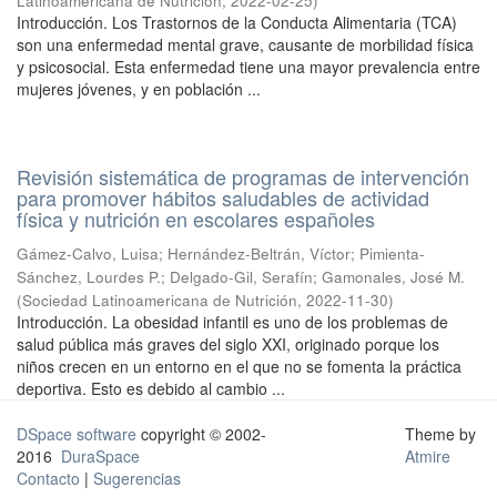
Latinoamericana de Nutrición
,
2022-02-25
)
Introducción. Los Trastornos de la Conducta Alimentaria (TCA)
son una enfermedad mental grave, causante de morbilidad física
y psicosocial. Esta enfermedad tiene una mayor prevalencia entre
mujeres jóvenes, y en población ...
Revisión sistemática de programas de intervención
para promover hábitos saludables de actividad
física y nutrición en escolares españoles
Gámez-Calvo, Luisa
;
Hernández-Beltrán, Víctor
;
Pimienta-
Sánchez, Lourdes P.
;
Delgado-Gil, Serafín
;
Gamonales, José M.
(
Sociedad Latinoamericana de Nutrición
,
2022-11-30
)
Introducción. La obesidad infantil es uno de los problemas de
salud pública más graves del siglo XXI, originado porque los
niños crecen en un entorno en el que no se fomenta la práctica
deportiva. Esto es debido al cambio ...
DSpace software
copyright © 2002-
Theme by
2016
DuraSpace
Atmire
Contacto
|
Sugerencias