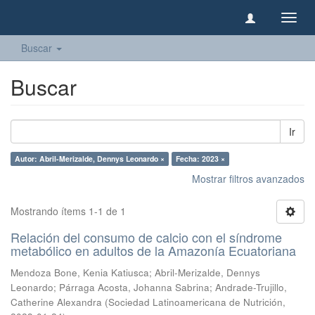
Camb
naveg
Buscar
Buscar
Ir
Autor: Abril-Merizalde, Dennys Leonardo ×
Fecha: 2023 ×
Mostrar filtros avanzados
Mostrando ítems 1-1 de 1
Relación del consumo de calcio con el síndrome
metabólico en adultos de la Amazonía Ecuatoriana
Mendoza Bone, Kenia Katiusca
;
Abril-Merizalde, Dennys
Leonardo
;
Párraga Acosta, Johanna Sabrina
;
Andrade-Trujillo,
Catherine Alexandra
(
Sociedad Latinoamericana de Nutrición
,