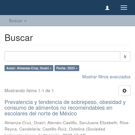
Camb
naveg
Buscar
Buscar
Ir
Autor: Almanza-Cruz, Ocairi ×
Fecha: 2023 ×
Mostrar filtros avanzados
Mostrando ítems 1-1 de 1
Prevalencia y tendencia de sobrepeso, obesidad y
consumo de alimentos no recomendables en
escolares del norte de México
Almanza-Cruz, Ocairi
;
Alemán-Castillo, SanJuana Elizabeth
;
Ríos-
Reyna, Candelaria
;
Castillo-Ruíz, Octelina
(
Sociedad