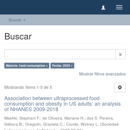
Camb
naveg
Buscar
Buscar
Ir
Materia: food consumption ×
Fecha: 2023 ×
Mostrar filtros avanzados
Mostrando ítems 1-5 de 5
Association between ultraprocessed food
consumption and obesity in US adults: an analysis
of NHANES 2009-2018
Mashki, Stephani F.
;
de Oliveira, Mariane H.
;
dos S. Pereira,
Débora B.
;
Gregolin, Graciela C.
;
Conde, Wolney L.
(
Sociedad