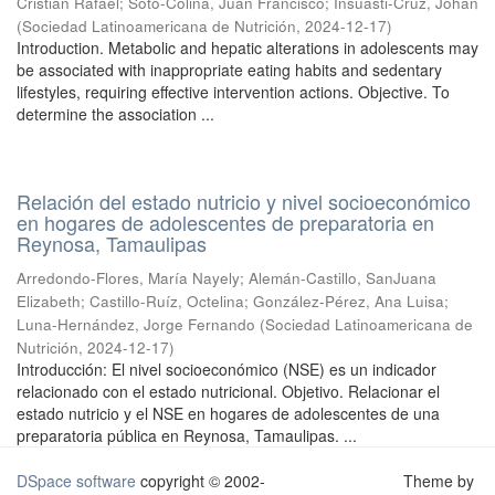
Cristian Rafael
;
Soto-Colina, Juan Francisco
;
Insuasti-Cruz, Johan
(
Sociedad Latinoamericana de Nutrición
,
2024-12-17
)
Introduction. Metabolic and hepatic alterations in adolescents may
be associated with inappropriate eating habits and sedentary
lifestyles, requiring effective intervention actions. Objective. To
determine the association ...
Relación del estado nutricio y nivel socioeconómico
en hogares de adolescentes de preparatoria en
Reynosa, Tamaulipas
Arredondo-Flores, María Nayely
;
Alemán-Castillo, SanJuana
Elizabeth
;
Castillo-Ruíz, Octelina
;
González-Pérez, Ana Luisa
;
Luna-Hernández, Jorge Fernando
(
Sociedad Latinoamericana de
Nutrición
,
2024-12-17
)
Introducción: El nivel socioeconómico (NSE) es un indicador
relacionado con el estado nutricional. Objetivo. Relacionar el
estado nutricio y el NSE en hogares de adolescentes de una
preparatoria pública en Reynosa, Tamaulipas. ...
DSpace software
copyright © 2002-
Theme by