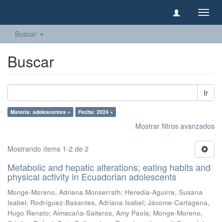
Camb
naveg
Buscar
Buscar
Ir
Materia: adolescentes ×
Fecha: 2024 ×
Mostrar filtros avanzados
Mostrando ítems 1-2 de 2
Metabolic and hepatic alterations; eating habits and
physical activity in Ecuadorian adolescents
Monge-Moreno, Adriana Monserrath
;
Heredia-Aguirre, Susana
Isabel
;
Rodríguez-Basantes, Adriana Isabel
;
Jácome-Cartagena,
Hugo Renato
;
Aimacaña-Saiteros, Amy Paola
;
Monge-Moreno,