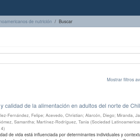
inoamericanos de nutrición
Buscar
Mostrar filtros 
y calidad de la alimentación en adultos del norte de Chi
lez-Fernández, Felipe
;
Acevedo, Christian
;
Alarcón, Diego
;
Miranda, J
Gómez, Samantha
;
Martínez-Rodríguez, Tania
(
Sociedad Latinoamerica
14
)
idad de vida está influenciada por determinantes individuales y context