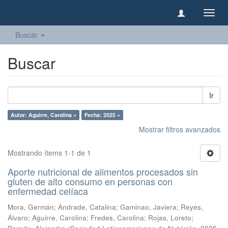
Camb
naveg
Buscar
Buscar
Ir
Autor: Aguirre, Carolina ×
Fecha: 2025 ×
Mostrar filtros avanzados
Mostrando ítems 1-1 de 1
Aporte nutricional de alimentos procesados sin
gluten de alto consumo en personas con
enfermedad celíaca
Mora, Germán
;
Andrade, Catalina
;
Gaminao, Javiera
;
Reyes,
Álvaro
;
Aguirre, Carolina
;
Fredes, Carolina
;
Rojas, Loreto
;