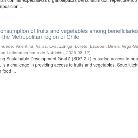
lan con las expectativas organolépticas del consumidor, repercutiendo
mposición ...
consumption of fruits and vegetables among beneficiaries
 the Metropolitan region of Chile
huede, Valentina
;
Varas, Eva
;
Zúñiga, Loreto
;
Escobar, Belén
;
Vega-Sa
ad Latinoamericana de Nutrición
,
2025-08-12
)
ving Sustainable Development Goal 2 (SDG 2.1) ensuring access to hea
ll, is a challenge in providing access to fruits and vegetables. Soup kitc
 food ...