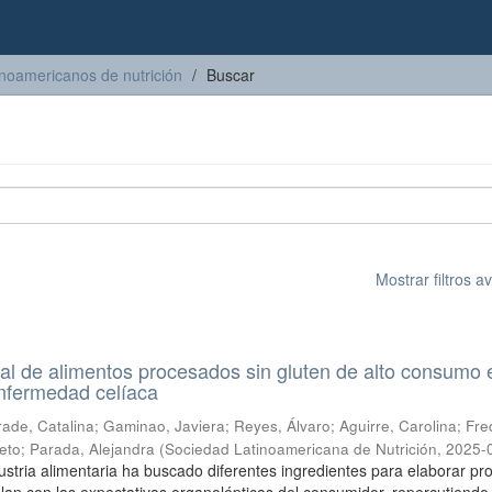
inoamericanos de nutrición
Buscar
Mostrar filtros 
nal de alimentos procesados sin gluten de alto consumo 
nfermedad celíaca
ade, Catalina
;
Gaminao, Javiera
;
Reyes, Álvaro
;
Aguirre, Carolina
;
Fre
eto
;
Parada, Alejandra
(
Sociedad Latinoamericana de Nutrición
,
2025-
dustria alimentaria ha buscado diferentes ingredientes para elaborar pr