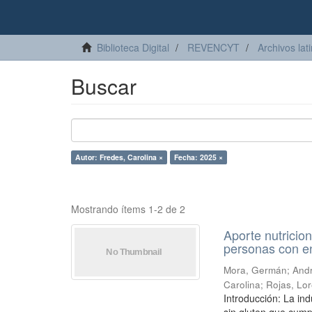
Biblioteca Digital
REVENCYT
Archivos lat
Buscar
Autor: Fredes, Carolina ×
Fecha: 2025 ×
Mostrando ítems 1-2 de 2
Aporte nutricio
personas con e
Mora, Germán
;
Andr
Carolina
;
Rojas, Lor
Introducción: La in