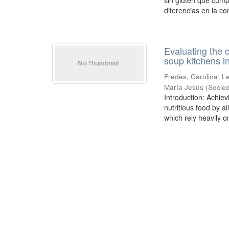
sin gluten que cump
diferencias en la co
Evaluating the 
soup kitchens in
Fredes, Carolina
;
Le
María Jesús
(
Socied
Introduction: Achie
nutritious food by a
which rely heavily on