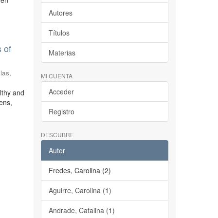
 en
Autores
Títulos
 of
Materias
las,
MI CUENTA
Acceder
lthy and
hens,
Registro
DESCUBRE
Autor
Fredes, Carolina (2)
Aguirre, Carolina (1)
Andrade, Catalina (1)