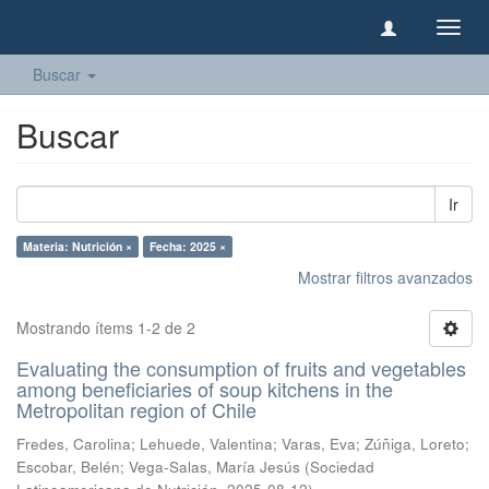
Camb
naveg
Buscar
Buscar
Ir
Materia: Nutrición ×
Fecha: 2025 ×
Mostrar filtros avanzados
Mostrando ítems 1-2 de 2
Evaluating the consumption of fruits and vegetables
among beneficiaries of soup kitchens in the
Metropolitan region of Chile
Fredes, Carolina
;
Lehuede, Valentina
;
Varas, Eva
;
Zúñiga, Loreto
;
Escobar, Belén
;
Vega-Salas, María Jesús
(
Sociedad