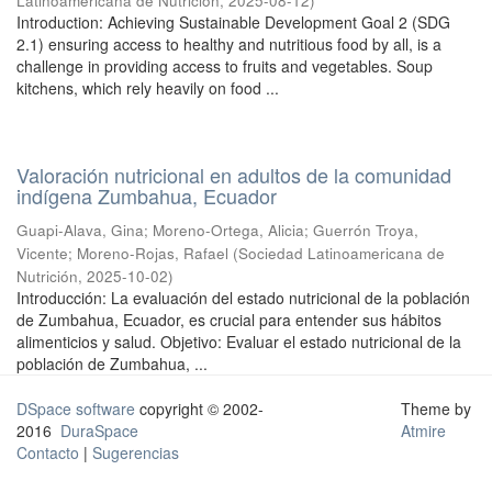
Latinoamericana de Nutrición
,
2025-08-12
)
Introduction: Achieving Sustainable Development Goal 2 (SDG
2.1) ensuring access to healthy and nutritious food by all, is a
challenge in providing access to fruits and vegetables. Soup
kitchens, which rely heavily on food ...
Valoración nutricional en adultos de la comunidad
indígena Zumbahua, Ecuador
Guapi-Alava, Gina
;
Moreno-Ortega, Alicia
;
Guerrón Troya,
Vicente
;
Moreno-Rojas, Rafael
(
Sociedad Latinoamericana de
Nutrición
,
2025-10-02
)
Introducción: La evaluación del estado nutricional de la población
de Zumbahua, Ecuador, es crucial para entender sus hábitos
alimenticios y salud. Objetivo: Evaluar el estado nutricional de la
población de Zumbahua, ...
DSpace software
copyright © 2002-
Theme by
2016
DuraSpace
Atmire
Contacto
|
Sugerencias