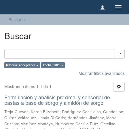
Camb
naveg
Buscar
Buscar
Ir
Materia: acceptance ×
Fecha: 2025 ×
Mostrar filtros avanzados
Mostrando ítems 1-1 de 1
Formulación y análisis proximal y sensorial de
pastas a base de sorgo y almidón de sorgo
Trejo-Cuevas, Karen Elizabeth
;
Rodríguez-Castillejos, Guadalupe
;
Quiroz Velásquez, Jesús Di Carlo
;
Hernández-Jiménez, María
Cristina
;
Martínez Montoya, Humberto
;
Castillo Ruíz, Octelina