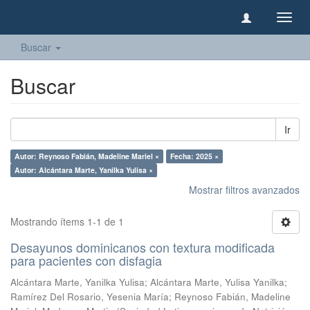
Camb
naveg
Buscar
Buscar
Ir
Autor: Reynoso Fabián, Madeline Mariel ×
Fecha: 2025 ×
Autor: Alcántara Marte, Yanilka Yulisa ×
Mostrar filtros avanzados
Mostrando ítems 1-1 de 1
Desayunos dominicanos con textura modificada
para pacientes con disfagia
Alcántara Marte, Yanilka Yulisa
;
Alcántara Marte, Yulisa Yanilka
;
Ramírez Del Rosario, Yesenia María
;
Reynoso Fabián, Madeline