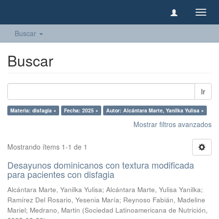
Camb
naveg
Buscar
Buscar
Ir
Materia: disfagia ×
Fecha: 2025 ×
Autor: Alcántara Marte, Yanilka Yulisa ×
Mostrar filtros avanzados
Mostrando ítems 1-1 de 1
Desayunos dominicanos con textura modificada
para pacientes con disfagia
Alcántara Marte, Yanilka Yulisa
;
Alcántara Marte, Yulisa Yanilka
;
Ramírez Del Rosario, Yesenia María
;
Reynoso Fabián, Madeline
Mariel
;
Medrano, Martin
(
Sociedad Latinoamericana de Nutrición
,