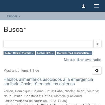
Camb
naveg
Buscar
Buscar
Ir
Autor: Halabí, Victoria ×
Fecha: 2023 ×
Materia: food consumption ×
Mostrar filtros avanzados
Mostrando ítems 1-1 de 1
Hábitos alimentarios asociados a la emergencia
sanitaria Covid-19 en adultos chilenos
Veillon, Dominique
;
Saldías, Sofía
;
Saba, Nicole
;
Halabí, Victoria
;
Neira Urrutia, Constanza
;
Carías, Diamela
(
Sociedad
Latinoamericana de Nutrición
,
2023-11-30
)