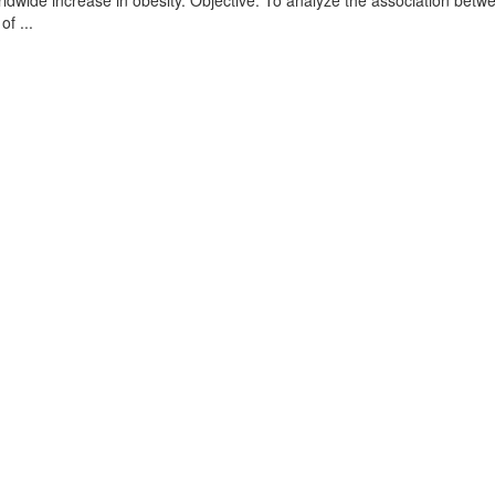
rldwide increase in obesity. Objective. To analyze the association betw
f ...