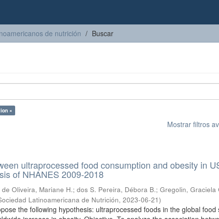
inoamericanos de nutrición
Buscar
ion ×
Mostrar filtros 
ween ultraprocessed food consumption and obesity in U
lysis of NHANES 2009-2018
;
de Oliveira, Mariane H.
;
dos S. Pereira, Débora B.
;
Gregolin, Graciela 
Sociedad Latinoamericana de Nutrición
,
2023-06-21
)
pose the following hypothesis: ultraprocessed foods in the global food