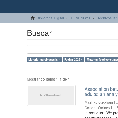
Biblioteca Digital
REVENCYT
Archivos lat
Buscar
Materia: agroindustria ×
Fecha: 2023 ×
Materia: food consumpt
Mostrando ítems 1-1 de 1
Association bet
adults: an ana
Mashki, Stephani F.
Conde, Wolney L.
(
Introduction. We pro