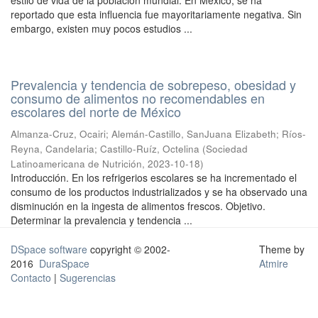
estilo de vida de la población mundial. En México, se ha
reportado que esta influencia fue mayoritariamente negativa. Sin
embargo, existen muy pocos estudios ...
Prevalencia y tendencia de sobrepeso, obesidad y
consumo de alimentos no recomendables en
escolares del norte de México
Almanza-Cruz, Ocairi
;
Alemán-Castillo, SanJuana Elizabeth
;
Ríos-
Reyna, Candelaria
;
Castillo-Ruíz, Octelina
(
Sociedad
Latinoamericana de Nutrición
,
2023-10-18
)
Introducción. En los refrigerios escolares se ha incrementado el
consumo de los productos industrializados y se ha observado una
disminución en la ingesta de alimentos frescos. Objetivo.
Determinar la prevalencia y tendencia ...
DSpace software
copyright © 2002-
Theme by
2016
DuraSpace
Atmire
Contacto
|
Sugerencias