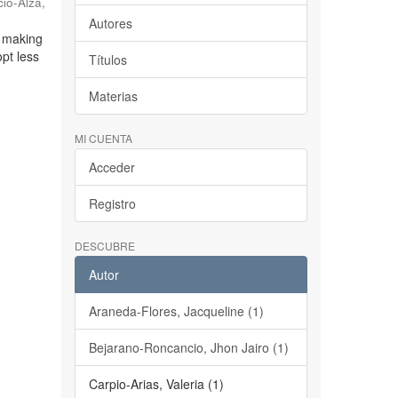
cio-Alza,
Autores
, making
opt less
Títulos
Materias
MI CUENTA
Acceder
Registro
DESCUBRE
Autor
Araneda-Flores, Jacqueline (1)
Bejarano-Roncancio, Jhon Jairo (1)
Carpio-Arias, Valeria (1)