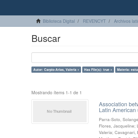
Biblioteca Digital
REVENCYT
Archivos lat
Buscar
Autor: Carpio-Arias, Valeria ×
Has File(s): true ×
Materia: estu
Mostrando ítems 1-1 de 1
Association betw
Latin American 
Parra-Soto, Solang
Flores, Jacqueline
;
Valeria
;
Cavagnari, 