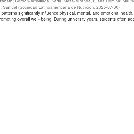
izabeth
;
Cordón-Arrivillaga, Karla
;
Meza-Miranda, Eliana Romina
;
Mauri
, Samuel
(
Sociedad Latinoamericana de Nutrición
,
2025-07-30
)
y patterns significantly influence physical, mental, and emotional health
romoting overall well- being. During university years, students often ad