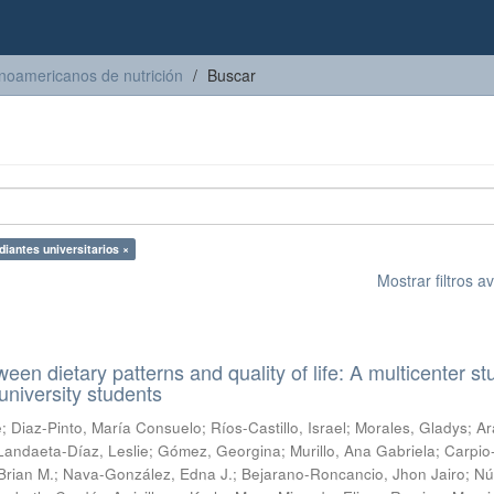
inoamericanos de nutrición
Buscar
diantes universitarios ×
Mostrar filtros 
een dietary patterns and quality of life: A multicenter st
university students
e
;
Diaz-Pinto, María Consuelo
;
Ríos-Castillo, Israel
;
Morales, Gladys
;
Ar
Landaeta-Díaz, Leslie
;
Gómez, Georgina
;
Murillo, Ana Gabriela
;
Carpio
Brian M.
;
Nava-González, Edna J.
;
Bejarano-Roncancio, Jhon Jairo
;
Nú