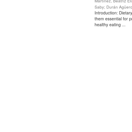
Martínez, Beatriz El
Saby
;
Durán Agüero
Introduction: Dietar
them essential for p
healthy eating ...