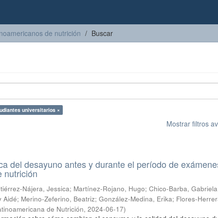
inoamericanos de nutrición
Buscar
udiantes universitarios ×
Mostrar filtros 
ica del desayuno antes y durante el período de exámene
e nutrición
tiérrez-Nájera, Jessica
;
Martínez-Rojano, Hugo
;
Chico-Barba, Gabriela
y Aidé
;
Merino-Zeferino, Beatriz
;
González-Medina, Erika
;
Flores-Herrer
tinoamericana de Nutrición
,
2024-06-17
)