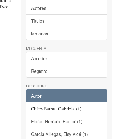
urante
tivo:
Autores
Títulos
Materias
MI CUENTA
Acceder
Registro
DESCUBRE
Autor
Chico-Barba, Gabriela (1)
Flores-Herrera, Héctor (1)
García-Villegas, Elsy Aidé (1)