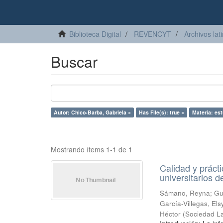
Biblioteca Digital
REVENCYT
Archivos lat
Buscar
Autor: Chico-Barba, Gabriela ×
Has File(s): true ×
Materia: est
Mostrando ítems 1-1 de 1
Calidad y práct
universitarios d
Sámano, Reyna
;
Gu
García-Villegas, Els
Héctor
(
Sociedad La